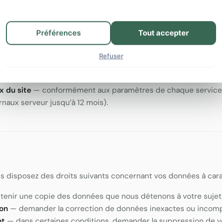
LEI restent publiées de manière permanente dans le registre p
ables
— 7 ans, conformément à la loi estonienne sur la comptab
et journal d’audit
— pendant la durée nécessaire pour justifie
Préférences
Tout accepter
cuter le contrat et traiter d’éventuelles réclamations, compte
de conservation.
Refuser
lation client
— jusqu’à 3 ans après le dernier contact.
laires de contact
— jusqu’à 1 an, si aucune relation client ne s’é
x du site
— conformément aux paramètres de chaque service 
urnaux serveur jusqu’à 12 mois).
s disposez des droits suivants concernant vos données à cara
enir une copie des données que nous détenons à votre sujet
ion
— demander la correction de données inexactes ou incomp
nt
— dans certaines conditions, demander la suppression de 