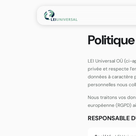
Aller
au
contenu
Politique
LEI Universal OÜ (ci-a
privée et respecte l’
données à caractère p
personnelles nous coll
Nous traitons vos do
européenne (RGPD) ain
RESPONSABLE D