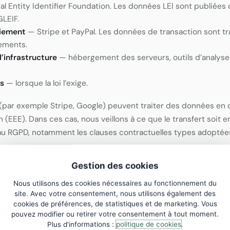
l Entity Identifier Foundation. Les données LEI sont publiées 
GLEIF.
aiement
— Stripe et PayPal. Les données de transaction sont t
ements.
d’infrastructure
— hébergement des serveurs, outils d’analyse
es
— lorsque la loi l’exige.
 (par exemple Stripe, Google) peuvent traiter des données en 
EEE). Dans ces cas, nous veillons à ce que le transfert soit 
au RGPD, notamment les clauses contractuelles types adoptée
Gestion des cookies
Nous utilisons des cookies nécessaires au fonctionnement du
site. Avec votre consentement, nous utilisons également des
ERVATION DES DONNÉES
cookies de préférences, de statistiques et de marketing. Vous
pouvez modifier ou retirer votre consentement à tout moment.
EI
— conservées pendant toute la durée de validité du code L
Plus d'informations :
politique de cookies
.