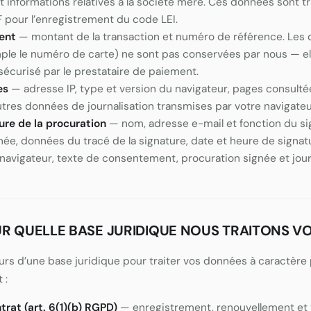
 informations relatives à la société mère. Ces données sont t
F pour l’enregistrement du code LEI.
ent
— montant de la transaction et numéro de référence. Les
ple le numéro de carte) ne sont pas conservées par nous — ell
écurisé par le prestataire de paiement.
es
— adresse IP, type et version du navigateur, pages consultée
autres données de journalisation transmises par votre navigateu
re de la procuration
— nom, adresse e-mail et fonction du sig
ée, données du tracé de la signature, date et heure de signatu
 navigateur, texte de consentement, procuration signée et journ
UR QUELLE BASE JURIDIQUE NOUS TRAITONS V
rs d’une base juridique pour traiter vos données à caractère 
 :
trat (art. 6(1)(b) RGPD)
— enregistrement, renouvellement et t