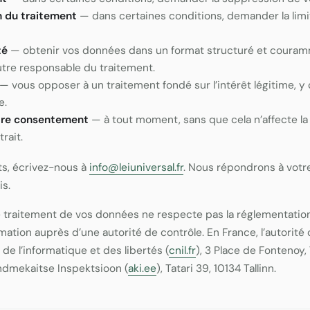
on du traitement
— dans certaines conditions, demander la limi
té
— obtenir vos données dans un format structuré et couramme
utre responsable du traitement.
— vous opposer à un traitement fondé sur l’intérêt légitime, y 
e.
otre consentement
— à tout moment, sans que cela n’affecte la 
rait.
ts, écrivez-nous à
info@leiuniversal.fr
. Nous répondrons à vot
is.
e traitement de vos données ne respecte pas la réglementation,
mation auprès d’une autorité de contrôle. En France, l’autorité
e l’informatique et des libertés (
cnil.fr
), 3 Place de Fontenoy,
’Andmekaitse Inspektsioon (
aki.ee
), Tatari 39, 10134 Tallinn.