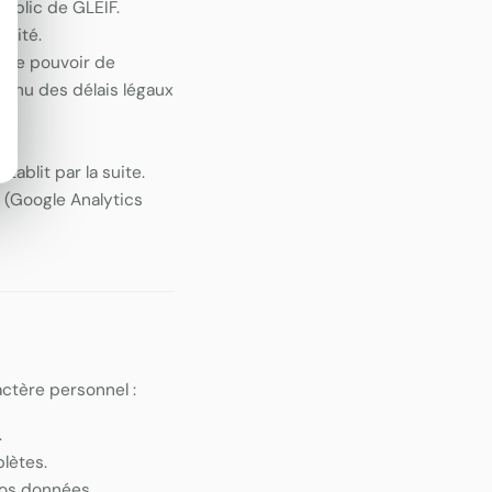
ublic de GLEIF.
ilité.
r le pouvoir de
 tenu des délais légaux
tablit par la suite.
(Google Analytics
ctère personnel :
.
lètes.
vos données.