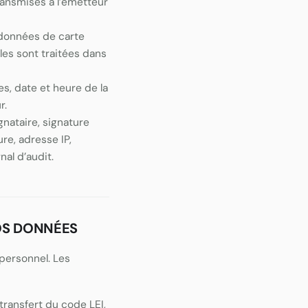
ransmises à l’émetteur
 données de carte
es sont traitées dans
s, date et heure de la
r.
nataire, signature
re, adresse IP,
al d’audit.
OS DONNÉES
personnel. Les
ransfert du code LEI,