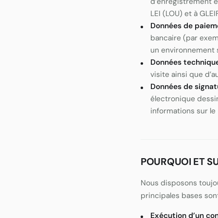
d’enregistrement et
LEI (LOU) et à GLEI
Données de paiem
bancaire (par exem
un environnement s
Données techniqu
visite ainsi que d’
Données de signatu
électronique dessin
informations sur le
POURQUOI ET S
Nous disposons toujou
principales bases sont
Exécution d’un con