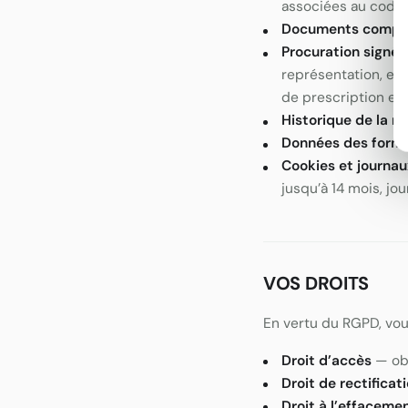
associées au code 
Documents compt
Procuration signée 
représentation, exé
de prescription et 
Historique de la re
Données des formu
Cookies et journau
jusqu’à 14 mois, jo
VOS DROITS
En vertu du RGPD, vou
Droit d’accès
— obt
Droit de rectificat
Droit à l’effaceme