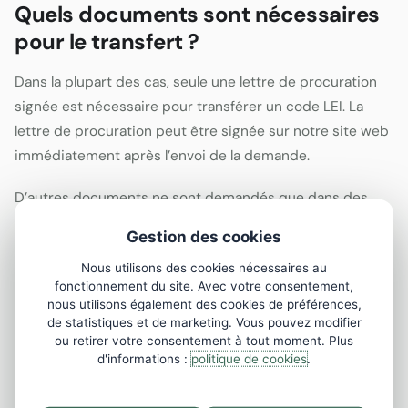
Quels documents sont nécessaires
pour le transfert ?
Dans la plupart des cas, seule une lettre de procuration
signée est nécessaire pour transférer un code LEI. La
lettre de procuration peut être signée sur notre site web
immédiatement après l’envoi de la demande.
D’autres documents ne sont demandés que dans des
cas particuliers — par exemple, lorsque le demandeur n’a
Gestion des cookies
pas le pouvoir de représentation nécessaire pour
Nous utilisons des cookies nécessaires au
soumettre la demande au nom de l’entreprise.
fonctionnement du site. Avec votre consentement,
nous utilisons également des cookies de préférences,
de statistiques et de marketing. Vous pouvez modifier
Combien de temps prend le
ou retirer votre consentement à tout moment. Plus
transfert ?
d'informations :
politique de cookies
.
Le transfert d’un code LEI prend généralement jusqu’à 7