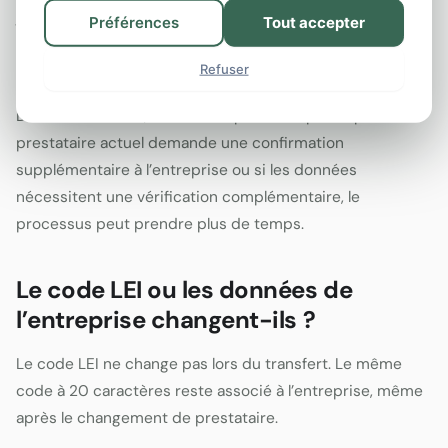
jours ouvrés. La durée réelle dépend principalement de la
Préférences
Tout accepter
rapidité avec laquelle le prestataire actuel confirme le
Refuser
transfert.
Dans certains cas, le transfert peut être plus rapide. Si le
prestataire actuel demande une confirmation
supplémentaire à l’entreprise ou si les données
nécessitent une vérification complémentaire, le
processus peut prendre plus de temps.
Le code LEI ou les données de
l’entreprise changent-ils ?
Le code LEI ne change pas lors du transfert. Le même
code à 20 caractères reste associé à l’entreprise, même
après le changement de prestataire.